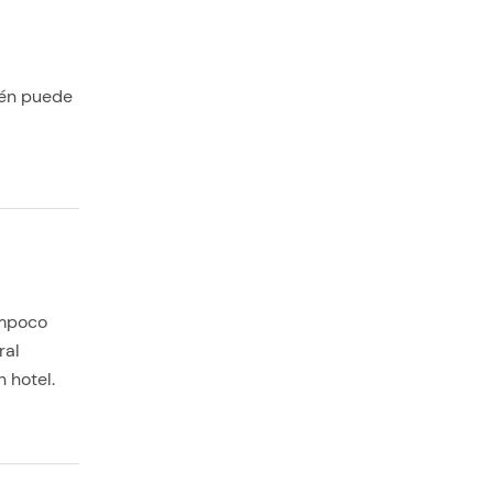
ién puede
ampoco
ral
 hotel.