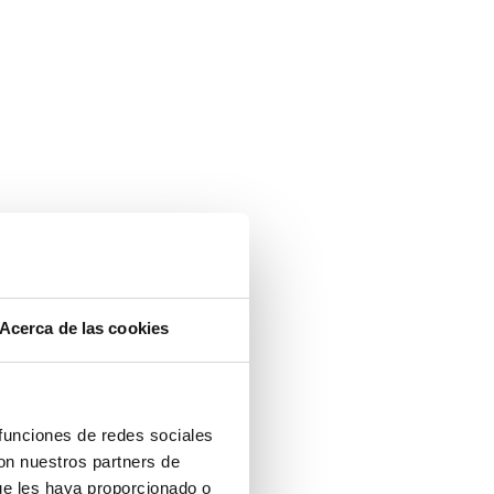
Acerca de las cookies
 funciones de redes sociales
antilados,
con nuestros partners de
or!
ue les haya proporcionado o