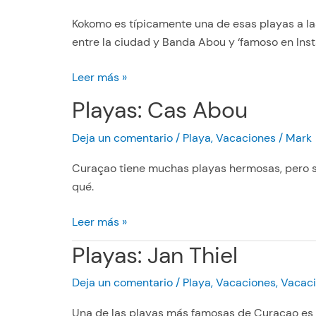
Kokomo es típicamente una de esas playas a la
entre la ciudad y Banda Abou y ‘famoso en Ins
P
Leer más »
l
Playas: Cas Abou
a
y
Deja un comentario
/
Playa
,
Vacaciones
/
Mark
a
s
Curaçao tiene muchas playas hermosas, pero 
:
qué.
K
P
Leer más »
o
l
k
Playas: Jan Thiel
a
o
y
m
Deja un comentario
/
Playa
,
Vacaciones
,
Vacac
a
o
s
Una de las playas más famosas de Curaçao es s