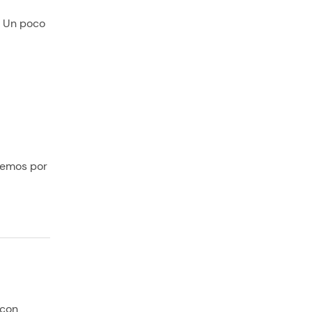
. Un poco
demos por
 con