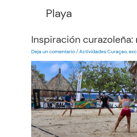
Playa
Inspiración curazoleña: 
Deja un comentario
/
Actividades Curaçao
,
exc