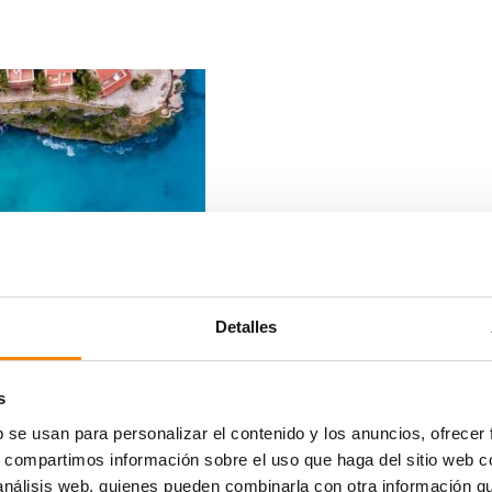
Detalles
s
b se usan para personalizar el contenido y los anuncios, ofrecer
uda la favorita de muchos. Muy bien situado entre los dos ac
s, compartimos información sobre el uso que haga del sitio web 
ente por lo que también es ideal con niños. ¡Un playa superi
 análisis web, quienes pueden combinarla con otra información q