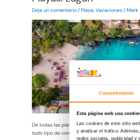
c
y
u
Deja un comentario
/
Playa
,
Vacaciones
/
Mark
a
r
s
a
:
z
K
o
a
l
r
e
a
ñ
k
a
t
:
e
r
Consentimiento
r
e
l
a
Esta página web usa cookie
j
Las cookies de este sitio we
De todas las playas de Curaçao, Lagun es sin d
a
y analizar el tráfico. Ademá
todo tipo de comodidades y se inclina gradualm
r
redes sociales, publicidad y