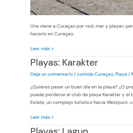
Uno viene a Curaçao por «sol, mar y playa», p
hacerlo en Curaçao.
I
Leer más »
n
Playas: Karakter
s
p
Deja un comentario
/
comida Curaçao
,
Playa
/
i
r
¿Quieres pasar un buen día en la playa? ¿O pre
a
puede perderse el club de playa Karakter y el b
c
Estate, un complejo turístico hacia Westpunt, 
i
P
Leer más »
ó
l
n
Playas: Lagun
a