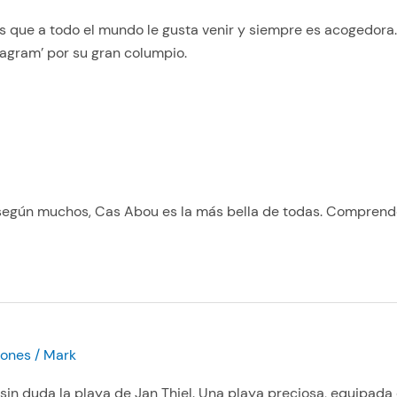
s que a todo el mundo le gusta venir y siempre es acogedora
tagram’ por su gran columpio.
según muchos, Cas Abou es la más bella de todas. Compren
iones
/
Mark
in duda la playa de Jan Thiel. Una playa preciosa, equipada