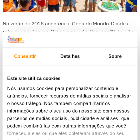
No verão de 2026 acontece a Copa do Mundo. Desde a
primeira partida, em 11 de junho, até a final, em 19 de julho,
será uma grande festa do futebol por mais de cinco
semanas. E Curaçao e a Holanda estarão lá como um dos
48 países participantes. Viva a Holanda, mas com certeza
Consentir
Detalhes
Sobre
você vai torcer pela Onda Azul!
Este site utiliza cookies
C
Read More »
o
Nós usamos cookies para personalizar conteúdo e
p
anúncios, fornecer recursos de mídias sociais e analisar
o nosso tráfego. Nós também compartilharmos
a
informações sobre o seu uso do nosso site com nossos
d
parceiros de mídias sociais, publicidade e análises, que
o
podem combiná-las com outras informações que você
M
Sidebar (buiten gebruik)
forneceu a eles ou que eles coletaram através do seu
u