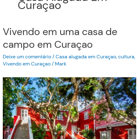
Curaçao
Vivendo em uma casa de
campo em Curaçao
Deixe um comentário
/
Casa alugada em Curaçao
,
cultura
,
Vivendo em Curaçao
/
Mark