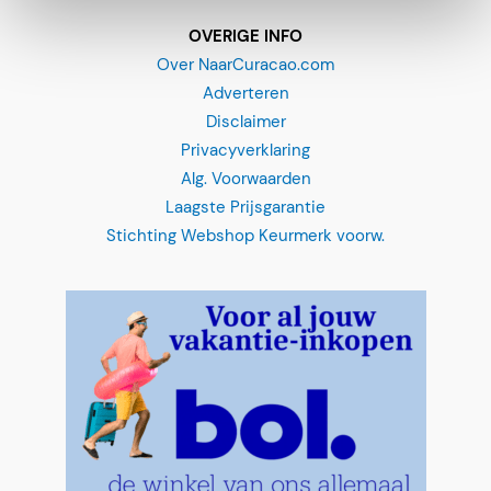
C
OVERIGE INFO
u
Over NaarCuracao.com
r
Adverteren
a
Disclaimer
ç
Privacyverklaring
a
Alg. Voorwaarden
o
Laagste Prijsgarantie
Stichting Webshop Keurmerk voorw.