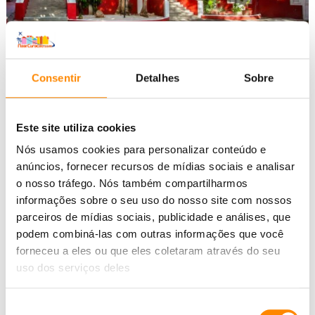
Curaçao ainda tem dezenas de casas de campo dos
séculos XVII e XVIII. Algumas são ruínas e, de longe,
Consentir
Detalhes
Sobre
inabitáveis. Mas também há casas de campo que ainda
estão em boas condições, muitas vezes restauradas e
Este site utiliza cookies
agradáveis para se viver. Um exemplo perfeito é o Huize
Batavia em Otrobanda.
Nós usamos cookies para personalizar conteúdo e
anúncios, fornecer recursos de mídias sociais e analisar
V
Read More »
o nosso tráfego. Nós também compartilharmos
i
informações sobre o seu uso do nosso site com nossos
v
parceiros de mídias sociais, publicidade e análises, que
podem combiná-las com outras informações que você
e
forneceu a eles ou que eles coletaram através do seu
n
uso dos serviços deles
d
o
Sidebar (buiten gebruik)
Seleção
e